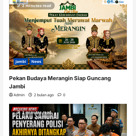
2 minutes read
Jambi
News
Pekan Budaya Merangin Siap Guncang
Jambi
Admin
2 bulan ago
0
2 minutes read