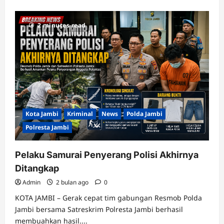
2 minutes read
Kota Jambi
Kriminal
News
Polda Jambi
Polresta Jambi
Pelaku Samurai Penyerang Polisi Akhirnya
Ditangkap
Admin
2 bulan ago
0
KOTA JAMBI – Gerak cepat tim gabungan Resmob Polda
Jambi bersama Satreskrim Polresta Jambi berhasil
membuahkan hasil....