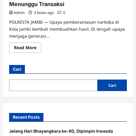
Menunggu Transaksi
Admin
3 bulan ago
0
POLRESTA JAMBI — Upaya pemberantasan narkoba di
Kota Jambi kembali membuahkan hasil. Di tengah upaya
menjaga generasi...
Read
Read More
more
about
Gerak
Cepat
Satresnarkoba
Cari
Polresta
Jambi,
Pengedar
Narkoba
Cari
Ditangkap
Saat
Menunggu
Transaksi
Recent Posts
Jelang Hari Bhayangkara ke-80, Dipimpin Irwasda