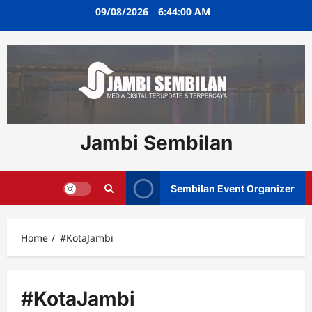
Skip
09/08/2026
6:44:00 AM
to
content
Jambi Sembilan
Sembilan Event Organizer
Home
#KotaJambi
#KotaJambi