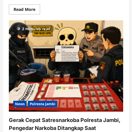
Read
Read More
more
about
Pelaku
Samurai
2 minutes read
Penyerang
Polisi
Akhirnya
Ditangkap
News
Polresta Jambi
Gerak Cepat Satresnarkoba Polresta Jambi,
Pengedar Narkoba Ditangkap Saat