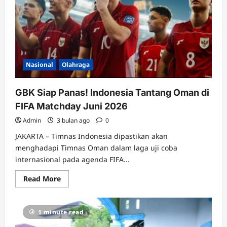
Gelar
Simulasi
Taktik
Libatkan
1.000
Personel
Nasional
Olahraga
GBK Siap Panas! Indonesia Tantang Oman di
FIFA Matchday Juni 2026
Admin
3 bulan ago
0
JAKARTA – Timnas Indonesia dipastikan akan
menghadapi Timnas Oman dalam laga uji coba
internasional pada agenda FIFA...
Read
Read More
more
about
GBK
Siap
1 minute read
Panas!
Indonesia