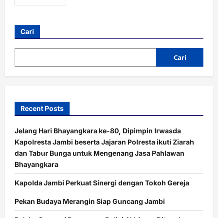
more
about
Empat
Polisi
Dipecat
Cari
Sekaligus
di
Jambi,
Ada
Cari
Apa
di
Baliknya?
Recent Posts
Jelang Hari Bhayangkara ke-80, Dipimpin Irwasda
Kapolresta Jambi beserta Jajaran Polresta ikuti Ziarah
dan Tabur Bunga untuk Mengenang Jasa Pahlawan
Bhayangkara
Kapolda Jambi Perkuat Sinergi dengan Tokoh Gereja
Pekan Budaya Merangin Siap Guncang Jambi