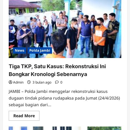
Tantang
Oman
di
FIFA
Matchday
Juni
2026
News
Polda Jambi
Tiga TKP, Satu Kasus: Rekonstruksi Ini
Bongkar Kronologi Sebenarnya
Admin
3 bulan ago
0
JAMBI – Polda Jambi menggelar rekonstruksi kasus
dugaan tindak pidana rudapaksa pada Jumat (24/4/2026)
sebagai bagian dari...
Read
Read More
more
about
Tiga