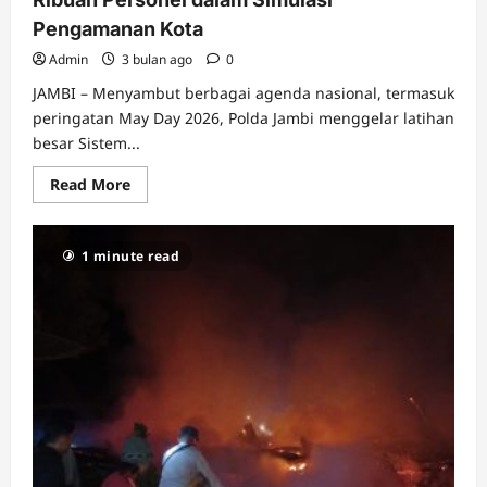
Pengamanan Kota
Admin
3 bulan ago
0
JAMBI – Menyambut berbagai agenda nasional, termasuk
peringatan May Day 2026, Polda Jambi menggelar latihan
besar Sistem...
Read
Read More
more
about
Jelang
May
1 minute read
Day,
Polda
Jambi
Turunkan
Ribuan
Personel
dalam
Simulasi
Pengamanan
Kota