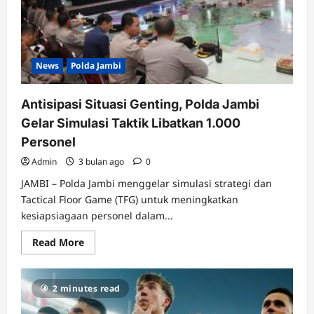
dalam
Hitungan
Jam
News
Polda Jambi
Antisipasi Situasi Genting, Polda Jambi
Gelar Simulasi Taktik Libatkan 1.000
Personel
Admin
3 bulan ago
0
JAMBI – Polda Jambi menggelar simulasi strategi dan
Tactical Floor Game (TFG) untuk meningkatkan
kesiapsiagaan personel dalam...
Read
Read More
more
about
Antisipasi
Situasi
2 minutes read
Genting,
Polda
Jambi