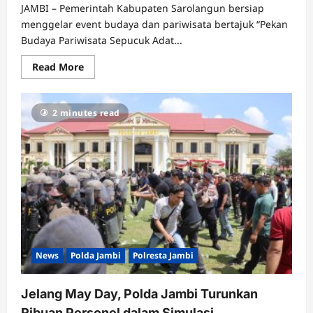
JAMBI – Pemerintah Kabupaten Sarolangun bersiap
menggelar event budaya dan pariwisata bertajuk “Pekan
Budaya Pariwisata Sepucuk Adat...
Read
Read More
more
about
Sarolangun
Jadi
2 minutes read
Pembuka
Jambi
Elok
Nian,
Batik
hingga
UMKM
Siap
Unjuk
Diri
News
Polda Jambi
Polresta Jambi
Jelang May Day, Polda Jambi Turunkan
Ribuan Personel dalam Simulasi