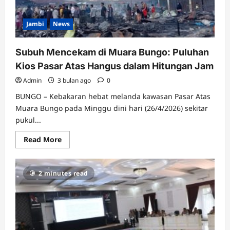
Satu
Nyawa
Jambi
News
Subuh Mencekam di Muara Bungo: Puluhan
Kios Pasar Atas Hangus dalam Hitungan Jam
Admin
3 bulan ago
0
BUNGO – Kebakaran hebat melanda kawasan Pasar Atas
Muara Bungo pada Minggu dini hari (26/4/2026) sekitar
pukul...
Read
Read More
more
about
Subuh
Mencekam
2 minutes read
di
Muara
Bungo:
Puluhan
Kios
Pasar
Atas
Hangus