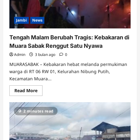
Jambi
News
Tengah Malam Berubah Tragis: Kebakaran di
Muara Sabak Renggut Satu Nyawa
Admin
3 bulan ago
0
MUARASABAK – Kebakaran hebat melanda permukiman
warga di RT 06 RW 01, Kelurahan Nibung Putih,
Kecamatan Muara...
Read
Read More
more
about
Tengah
Malam
2 minutes read
Berubah
Tragis:
Kebakaran
di
Muara
Sabak
Renggut