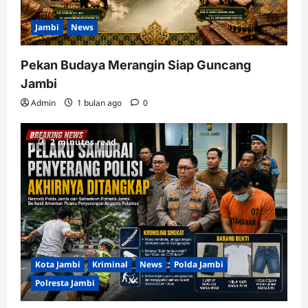
Jambi
News
Pekan Budaya Merangin Siap Guncang
Jambi
Admin
1 bulan ago
0
2 minutes read
Kota Jambi
Kriminal
News
Polda Jambi
Polresta Jambi