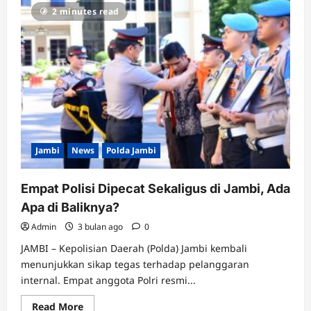
TKP,
2 minutes read
Satu
Kasus:
Rekonstruksi
Ini
Bongkar
Kronologi
Sebenarnya
Jambi
News
Polda Jambi
Empat Polisi Dipecat Sekaligus di Jambi, Ada
Apa di Baliknya?
Admin
3 bulan ago
0
JAMBI – Kepolisian Daerah (Polda) Jambi kembali
menunjukkan sikap tegas terhadap pelanggaran
internal. Empat anggota Polri resmi...
Read
Read More