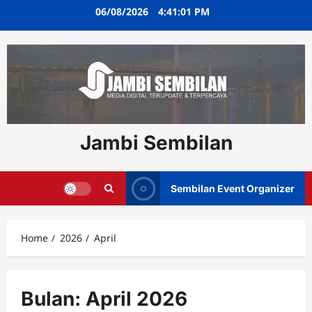
Skip
06/08/2026
4:41:02 PM
to
content
Jambi Sembilan
Sembilan Event Organizer
Home
2026
April
Bulan:
April 2026