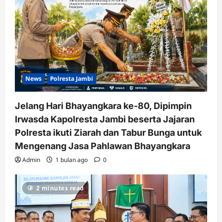
News
Polresta Jambi
Jelang Hari Bhayangkara ke-80, Dipimpin
Irwasda Kapolresta Jambi beserta Jajaran
Polresta ikuti Ziarah dan Tabur Bunga untuk
Mengenang Jasa Pahlawan Bhayangkara
Admin
1 bulan ago
0
2 minutes read