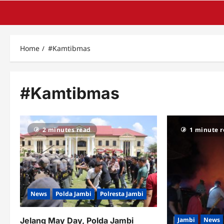
Home
#Kamtibmas
#Kamtibmas
2 minutes read
1 minute 
News
Polda Jambi
Polresta Jambi
Jelang May Day, Polda Jambi
Jambi
News