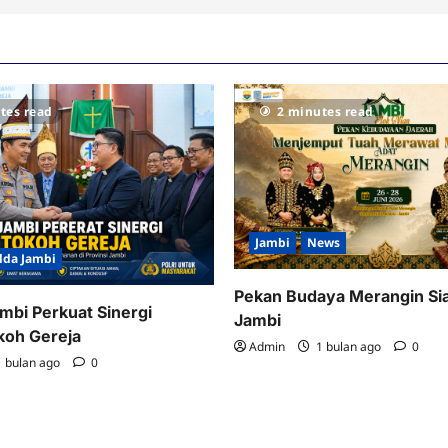
tes read
2 minutes read
Jambi
News
lda Jambi
Pekan Budaya Merangin Si
mbi Perkuat Sinergi
Jambi
koh Gereja
Admin
1 bulan ago
0
 bulan ago
0