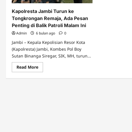
Kapolresta Jambi Turun ke
Tongkrongan Remaja, Ada Pesan
Penting di Balik Patroli Malam Ini
Admin
6 bulan ago
0
Jambi – Kepala Kepolisian Resor Kota
(Kapolresta) Jambi, Kombes Pol Boy
Sutan Binanga Siregar, SIK, MH, turun...
Read
Read More
more
about
Kapolresta
Jambi
Turun
ke
Tongkrongan
Remaja,
Ada
Pesan
Penting
di
Balik
Patroli
Malam