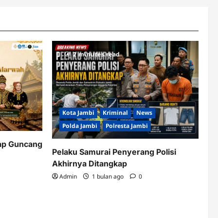
2 minutes read
Kota Jambi
Kriminal
News
Polda Jambi
Polresta Jambi
ap Guncang
Pelaku Samurai Penyerang Polisi
Akhirnya Ditangkap
Admin
1 bulan ago
0