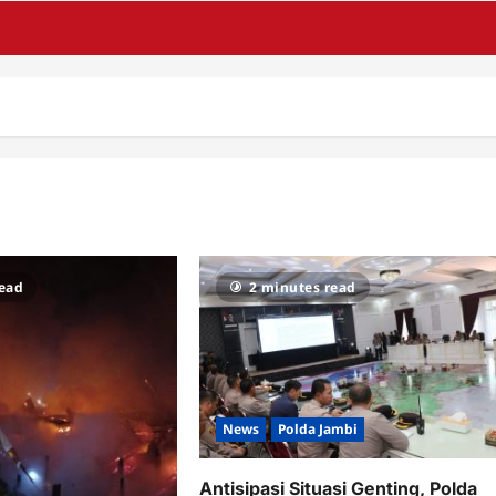
read
2 minutes read
News
Polda Jambi
Antisipasi Situasi Genting, Polda