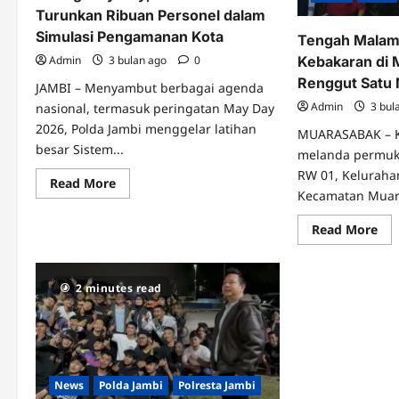
Turunkan Ribuan Personel dalam
Simulasi Pengamanan Kota
Tengah Malam 
Admin
3 bulan ago
0
Kebakaran di 
Renggut Satu
JAMBI – Menyambut berbagai agenda
Admin
3 bul
nasional, termasuk peringatan May Day
2026, Polda Jambi menggelar latihan
MUARASABAK – K
besar Sistem...
melanda permuk
RW 01, Keluraha
Read
Read More
more
Kecamatan Muara
about
Jelang
Re
Read More
May
mo
Day,
abo
Polda
Te
Jambi
Ma
Turunkan
2 minutes read
Be
Ribuan
Tra
Personel
Keb
dalam
di
Simulasi
Mu
Pengamanan
Sa
Kota
Re
Sat
News
Polda Jambi
Polresta Jambi
Ny