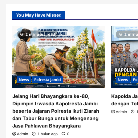
You May Have Missed
2 minutes read
2 minu
News
Polresta Jambi
News
Po
Jelang Hari Bhayangkara ke-80,
Kapolda Ja
Dipimpin Irwasda Kapolresta Jambi
dengan To
beserta Jajaran Polresta ikuti Ziarah
Admin
1
dan Tabur Bunga untuk Mengenang
Jasa Pahlawan Bhayangkara
Admin
1 bulan ago
0