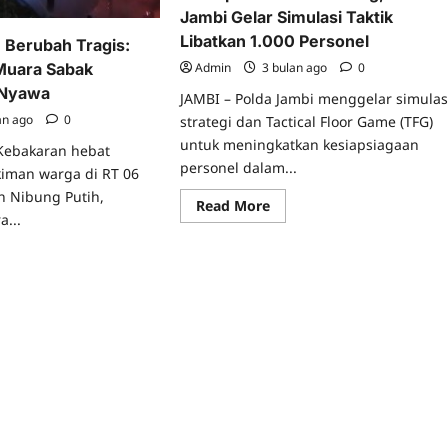
Jambi Gelar Simulasi Taktik
Libatkan 1.000 Personel
Berubah Tragis:
Admin
3 bulan ago
0
Muara Sabak
 Nyawa
JAMBI – Polda Jambi menggelar simulas
an ago
0
strategi dan Tactical Floor Game (TFG)
untuk meningkatkan kesiapsiagaan
ebakaran hebat
personel dalam...
iman warga di RT 06
n Nibung Putih,
Read
Read More
more
...
about
Antisipasi
ad
Situasi
re
Genting,
ut
Polda
ngah
Jambi
lam
Gelar
rubah
Simulasi
gis:
Taktik
akaran
Libatkan
1.000
ara
Personel
bak
nggut
u
awa