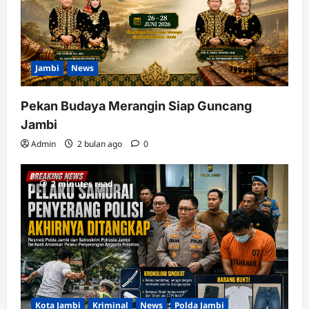
Jambi
News
Pekan Budaya Merangin Siap Guncang
Jambi
Admin
2 bulan ago
0
2 minutes read
Kota Jambi
Kriminal
News
Polda Jambi