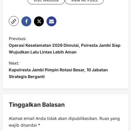
P
Previous:
o
Operasi Keselamatan 2026 Dimulai, Polresta Jambi Siap
s
Wujudkan Lalu Lintas Lebih Aman
t
Next:
Kapolresta Jambi Pimpin Rotasi Besar, 10 Jabatan
n
Strategis Berganti
a
v
i
Tinggalkan Balasan
g
a
Alamat email Anda tidak akan dipublikasikan.
Ruas yang
t
wajib ditandai
*