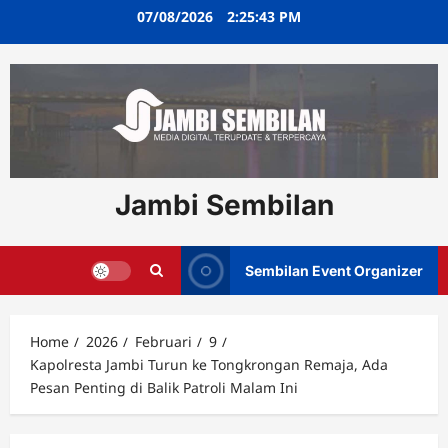
Skip
07/08/2026
2:25:44 PM
to
content
Jambi Sembilan
Sembilan Event Organizer
Home
2026
Februari
9
Kapolresta Jambi Turun ke Tongkrongan Remaja, Ada
Pesan Penting di Balik Patroli Malam Ini