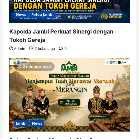
News
Polda Jambi
Kapolda Jambi Perkuat Sinergi dengan
Tokoh Gereja
Admin
2 bulan ago
0
2 minutes read
Jambi
News