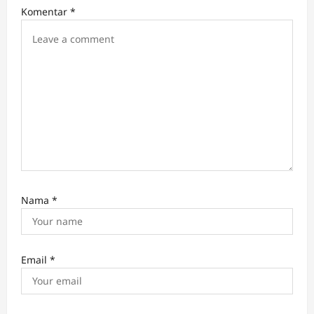
i
Komentar
*
o
n
Nama
*
Email
*