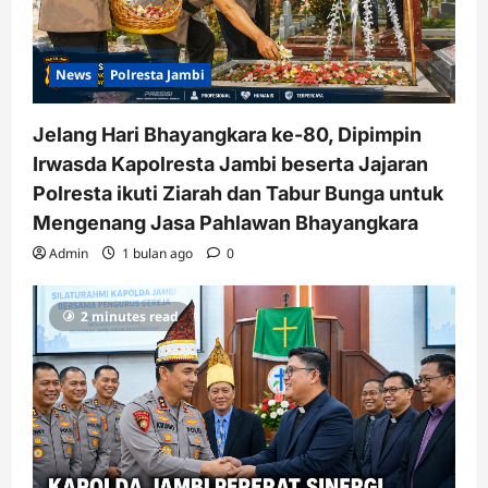
News
Polresta Jambi
Jelang Hari Bhayangkara ke-80, Dipimpin
Irwasda Kapolresta Jambi beserta Jajaran
Polresta ikuti Ziarah dan Tabur Bunga untuk
Mengenang Jasa Pahlawan Bhayangkara
Admin
1 bulan ago
0
2 minutes read