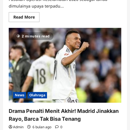
dimulainya upaya terpadu...
Read
Read More
more
about
Operasi
Keselamatan
2 minutes read
2026
Dimulai,
Polresta
Jambi
Siap
Wujudkan
Lalu
Lintas
Lebih
Aman
News
Olahraga
Drama Penalti Menit Akhir! Madrid Jinakkan
Rayo, Barca Tak Bisa Tenang
Admin
6 bulan ago
0