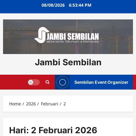
Skip
08/08/2026
6:53:44 PM
to
content
Jambi Sembilan
Sembilan Event Organizer
Home
2026
Februari
2
Hari:
2 Februari 2026