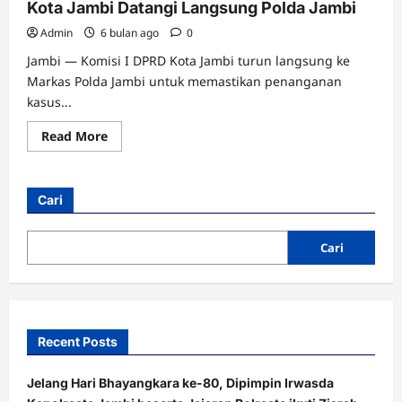
Kota Jambi Datangi Langsung Polda Jambi
Admin
6 bulan ago
0
Jambi — Komisi I DPRD Kota Jambi turun langsung ke
Markas Polda Jambi untuk memastikan penanganan
kasus...
Read
Read More
more
about
Kasus
Asusila
Disorot
Cari
Publik,
Komisi
I
DPRD
Cari
Kota
Jambi
Datangi
Langsung
Polda
Jambi
Recent Posts
Jelang Hari Bhayangkara ke-80, Dipimpin Irwasda