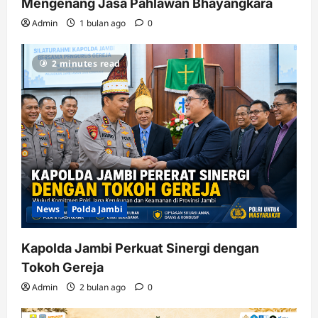
Mengenang Jasa Pahlawan Bhayangkara
Admin
1 bulan ago
0
2 minutes read
News
Polda Jambi
Kapolda Jambi Perkuat Sinergi dengan
Tokoh Gereja
Admin
2 bulan ago
0