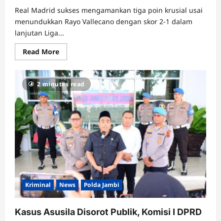
Real Madrid sukses mengamankan tiga poin krusial usai
menundukkan Rayo Vallecano dengan skor 2-1 dalam
lanjutan Liga...
Read
Read More
more
about
Drama
Penalti
2 minutes read
Menit
Akhir!
Madrid
Jinakkan
Rayo,
Barca
Tak
Bisa
Tenang
Kriminal
News
Polda Jambi
Kasus Asusila Disorot Publik, Komisi I DPRD