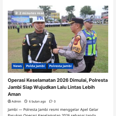
2 minutes read
News
Polda Jambi
Polresta Jambi
Operasi Keselamatan 2026 Dimulai, Polresta
Jambi Siap Wujudkan Lalu Lintas Lebih
Aman
Admin
6 bulan ago
0
Jambi — Polresta Jambi resmi menggelar Apel Gelar
Pasukan Operasi Keselamatan 2026 sebagai tanda