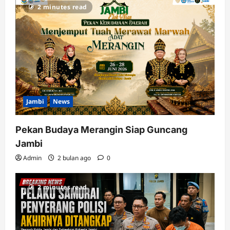
2 minutes read
Jambi
News
Pekan Budaya Merangin Siap Guncang
Jambi
Admin
2 bulan ago
0
2 minutes read