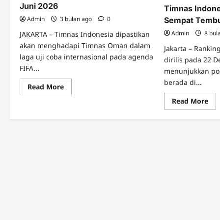
Juni 2026
Timnas Indone
Admin
3 bulan ago
0
Sempat Tembu
Admin
8 bul
JAKARTA – Timnas Indonesia dipastikan
akan menghadapi Timnas Oman dalam
Jakarta – Rankin
laga uji coba internasional pada agenda
dirilis pada 22 
FIFA...
menunjukkan pos
berada di...
Read
Read More
more
about
Re
Read More
GBK
mo
Siap
abo
Panas!
Set
Indonesia
Ter
Tantang
Ran
Oman
FIF
di
Ti
FIFA
Ind
Matchday
Tre
Juni
Nai
2026
Se
Te
118
Dun