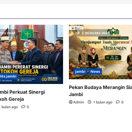
tes read
2 minutes read
Jambi
News
lda Jambi
Pekan Budaya Merangin Si
mbi Perkuat Sinergi
Jambi
koh Gereja
Admin
1 bulan ago
0
 bulan ago
0