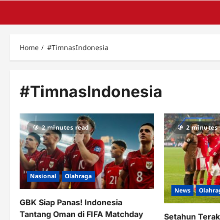
Home
#TimnasIndonesia
#TimnasIndonesia
2 minutes read
2 minutes
Nasional
Olahraga
News
Olahra
GBK Siap Panas! Indonesia
Tantang Oman di FIFA Matchday
Setahun Terak