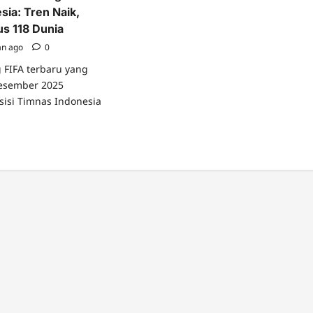
sia: Tren Naik,
s 118 Dunia
an ago
0
g FIFA terbaru yang
Desember 2025
isi Timnas Indonesia
ad
re
ut
ahun
akhir
king
A
mnas
onesia:
n
k,
mpat
mbus
ia