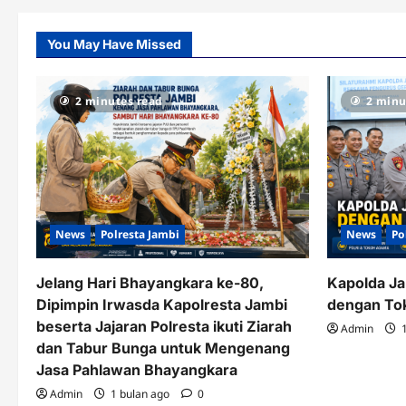
You May Have Missed
2 minutes read
2 minu
News
Polresta Jambi
News
Po
Jelang Hari Bhayangkara ke-80,
Kapolda Ja
Dipimpin Irwasda Kapolresta Jambi
dengan To
beserta Jajaran Polresta ikuti Ziarah
Admin
1
dan Tabur Bunga untuk Mengenang
Jasa Pahlawan Bhayangkara
Admin
1 bulan ago
0