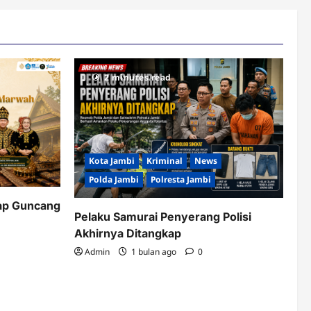
2 minutes read
Kota Jambi
Kriminal
News
Polda Jambi
Polresta Jambi
ap Guncang
Pelaku Samurai Penyerang Polisi
Akhirnya Ditangkap
Admin
1 bulan ago
0