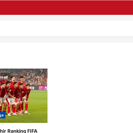
 read
ga
hir Ranking FIFA