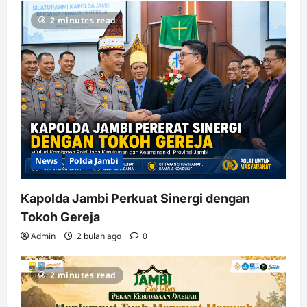
2 minutes read
News
Polda Jambi
Kapolda Jambi Perkuat Sinergi dengan
Tokoh Gereja
Admin
2 bulan ago
0
2 minutes read