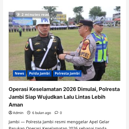
2 minutes read
News
Polda Jambi
Polresta Jambi
Operasi Keselamatan 2026 Dimulai, Polresta
Jambi Siap Wujudkan Lalu Lintas Lebih
Aman
Admin
6 bulan ago
0
Jambi — Polresta Jambi resmi menggelar Apel Gelar
Pasukan Operasi Keselamatan 2026 sebagai tanda