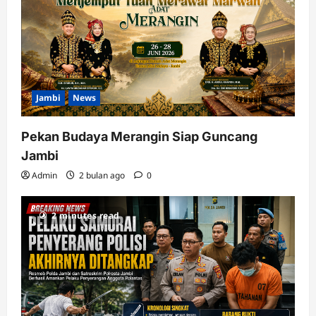
Jambi
News
Pekan Budaya Merangin Siap Guncang
Jambi
Admin
2 bulan ago
0
2 minutes read