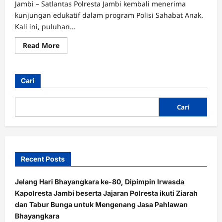
Jambi – Satlantas Polresta Jambi kembali menerima
kunjungan edukatif dalam program Polisi Sahabat Anak.
Kali ini, puluhan...
Read
Read More
more
about
Belajar
Tertib
Lalu
Cari
Lintas
Sejak
Dini,
TK
Cari
Al-
Fatih
Kids
Sambangi
Satlantas
Polresta
Jambi
Recent Posts
Jelang Hari Bhayangkara ke-80, Dipimpin Irwasda
Kapolresta Jambi beserta Jajaran Polresta ikuti Ziarah
dan Tabur Bunga untuk Mengenang Jasa Pahlawan
Bhayangkara