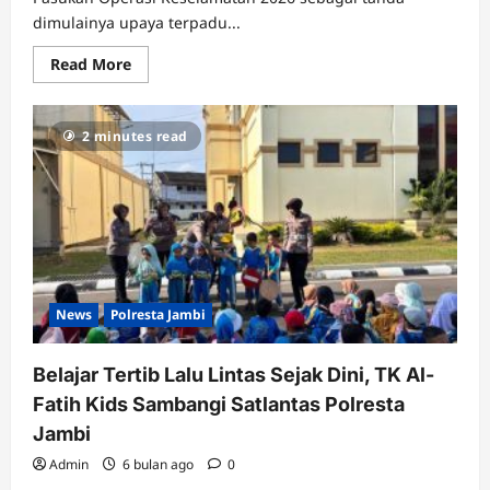
dimulainya upaya terpadu...
Read
Read More
more
about
Operasi
Keselamatan
2 minutes read
2026
Dimulai,
Polresta
Jambi
Siap
Wujudkan
Lalu
Lintas
Lebih
Aman
News
Polresta Jambi
Belajar Tertib Lalu Lintas Sejak Dini, TK Al-
Fatih Kids Sambangi Satlantas Polresta
Jambi
Admin
6 bulan ago
0