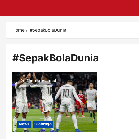
Home
#SepakBolaDunia
#SepakBolaDunia
2 minutes read
News
Olahraga