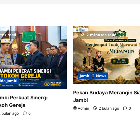
tes read
2 minutes read
Jambi
News
lda Jambi
Pekan Budaya Merangin Si
mbi Perkuat Sinergi
Jambi
koh Gereja
Admin
2 bulan ago
0
 bulan ago
0