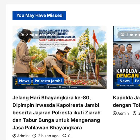
You May Have Missed
2 minutes read
2 minu
News
Polresta Jambi
News
Po
Jelang Hari Bhayangkara ke-80,
Kapolda Ja
Dipimpin Irwasda Kapolresta Jambi
dengan To
beserta Jajaran Polresta ikuti Ziarah
Admin
2
dan Tabur Bunga untuk Mengenang
Jasa Pahlawan Bhayangkara
Admin
2 bulan ago
0