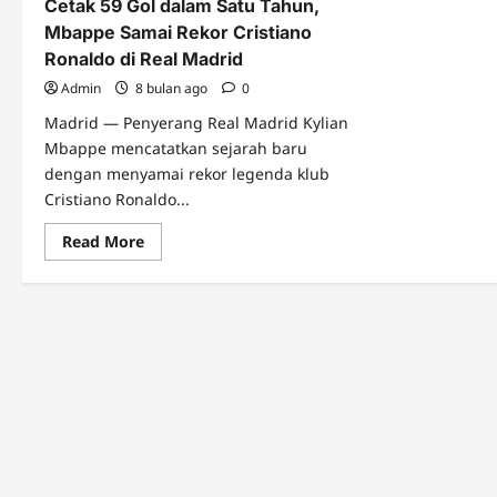
Cetak 59 Gol dalam Satu Tahun,
Mbappe Samai Rekor Cristiano
Ronaldo di Real Madrid
Admin
8 bulan ago
0
Madrid — Penyerang Real Madrid Kylian
Mbappe mencatatkan sejarah baru
dengan menyamai rekor legenda klub
Cristiano Ronaldo...
Read
Read More
more
about
Cetak
59
Gol
dalam
Satu
Tahun,
Mbappe
Samai
Rekor
Cristiano
Ronaldo
di
Real
Madrid