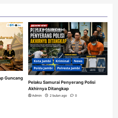
2 minutes read
Kota Jambi
Kriminal
News
Polda Jambi
Polresta Jambi
ap Guncang
Pelaku Samurai Penyerang Polisi
Akhirnya Ditangkap
Admin
2 bulan ago
0