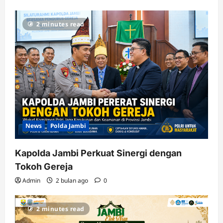
2 minutes read
News
Polda Jambi
Kapolda Jambi Perkuat Sinergi dengan
Tokoh Gereja
Admin
2 bulan ago
0
2 minutes read