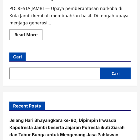
POLRESTA JAMBI — Upaya pemberantasan narkoba di
Kota Jambi kembali membuahkan hasil. Di tengah upaya
menjaga generasi...
Read
Read More
more
about
Gerak
Cepat
Satresnarkoba
Cari
Polresta
Jambi,
Pengedar
Narkoba
Cari
Ditangkap
Saat
Menunggu
Transaksi
Recent Posts
Jelang Hari Bhayangkara ke-80, Dipimpin Irwasda
Kapolresta Jambi beserta Jajaran Polresta ikuti Ziarah
dan Tabur Bunga untuk Mengenang Jasa Pahlawan