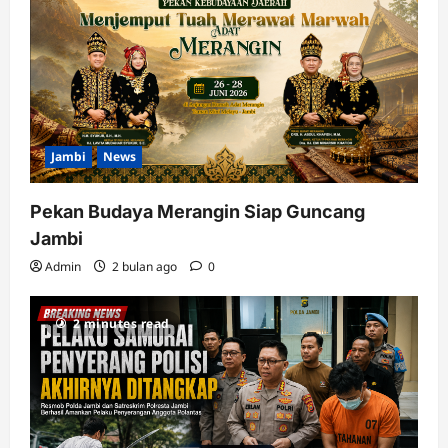
Jambi
News
Pekan Budaya Merangin Siap Guncang
Jambi
Admin
2 bulan ago
0
2 minutes read