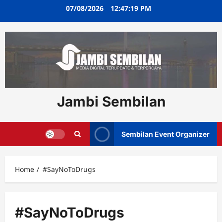
Skip
07/08/2026
12:47:19 PM
to
content
Jambi Sembilan
Sembilan Event Organizer
Home
#SayNoToDrugs
#SayNoToDrugs