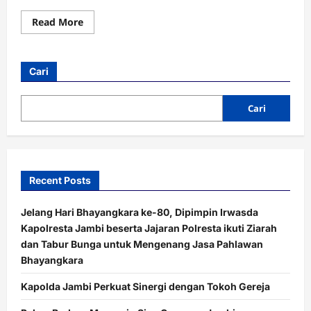
Read
Read More
more
about
Pelaku
Samurai
Penyerang
Cari
Polisi
Akhirnya
Ditangkap
Cari
Recent Posts
Jelang Hari Bhayangkara ke-80, Dipimpin Irwasda
Kapolresta Jambi beserta Jajaran Polresta ikuti Ziarah
dan Tabur Bunga untuk Mengenang Jasa Pahlawan
Bhayangkara
Kapolda Jambi Perkuat Sinergi dengan Tokoh Gereja