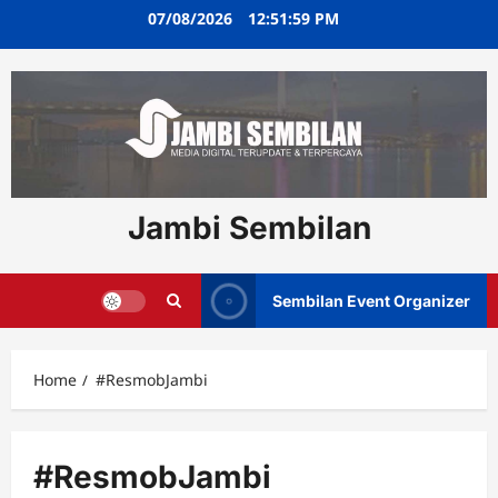
Skip
07/08/2026
12:52:00 PM
to
content
Jambi Sembilan
Sembilan Event Organizer
Home
#ResmobJambi
#ResmobJambi