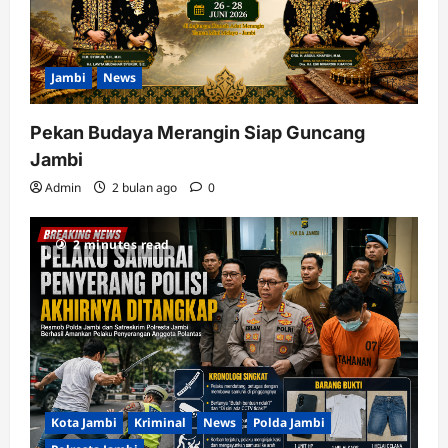
Jambi
News
Pekan Budaya Merangin Siap Guncang
Jambi
Admin
2 bulan ago
0
2 minutes read
Kota Jambi
Kriminal
News
Polda Jambi