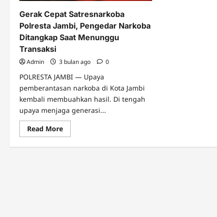
Gerak Cepat Satresnarkoba
Polresta Jambi, Pengedar Narkoba
Ditangkap Saat Menunggu
Transaksi
Admin
3 bulan ago
0
POLRESTA JAMBI — Upaya
pemberantasan narkoba di Kota Jambi
kembali membuahkan hasil. Di tengah
upaya menjaga generasi...
Read
Read More
more
about
Gerak
Cepat
Satresnarkoba
Polresta
Jambi,
Pengedar
Narkoba
Ditangkap
Saat
Menunggu
Transaksi