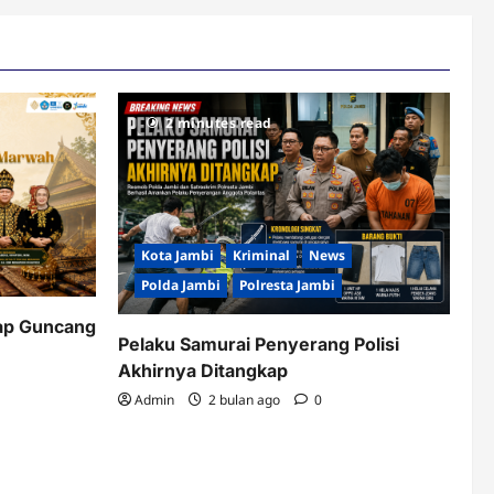
2 minutes read
Kota Jambi
Kriminal
News
Polda Jambi
Polresta Jambi
ap Guncang
Pelaku Samurai Penyerang Polisi
Akhirnya Ditangkap
Admin
2 bulan ago
0