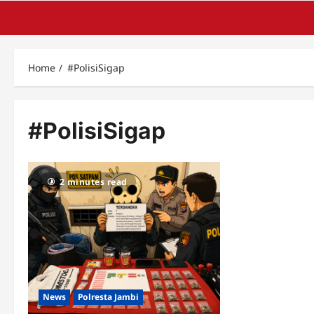
Home
#PolisiSigap
#PolisiSigap
2 minutes read
News
Polresta Jambi