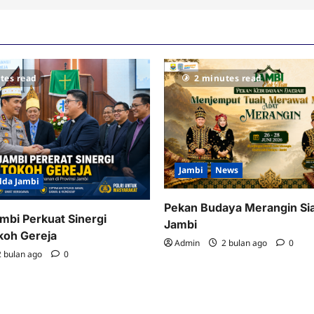
tes read
2 minutes read
Jambi
News
lda Jambi
Pekan Budaya Merangin Si
mbi Perkuat Sinergi
Jambi
koh Gereja
Admin
2 bulan ago
0
 bulan ago
0