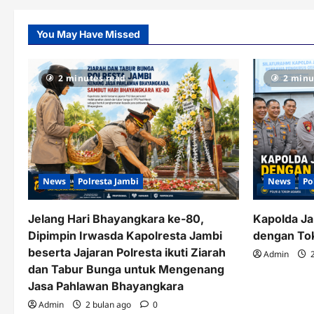
You May Have Missed
2 minutes read
2 minu
News
Polresta Jambi
News
Po
Jelang Hari Bhayangkara ke-80,
Kapolda Ja
Dipimpin Irwasda Kapolresta Jambi
dengan To
beserta Jajaran Polresta ikuti Ziarah
Admin
2
dan Tabur Bunga untuk Mengenang
Jasa Pahlawan Bhayangkara
Admin
2 bulan ago
0