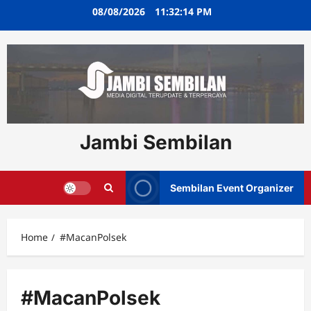
Skip
08/08/2026
11:32:15 PM
to
content
Jambi Sembilan
Sembilan Event Organizer
Home
#MacanPolsek
#MacanPolsek