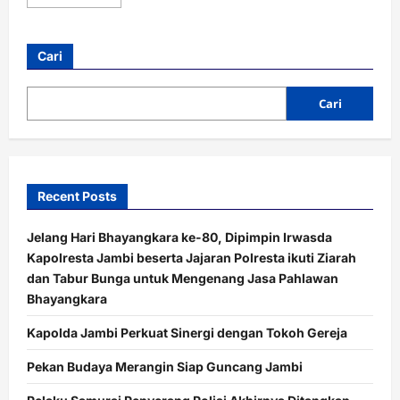
more
about
Motor
Rental
Tak
Cari
Kunjung
Kembali,
IRT
di
Cari
Jambi
Ternyata
Gadaikan
Kendaraan
Recent Posts
Jelang Hari Bhayangkara ke-80, Dipimpin Irwasda
Kapolresta Jambi beserta Jajaran Polresta ikuti Ziarah
dan Tabur Bunga untuk Mengenang Jasa Pahlawan
Bhayangkara
Kapolda Jambi Perkuat Sinergi dengan Tokoh Gereja
Pekan Budaya Merangin Siap Guncang Jambi