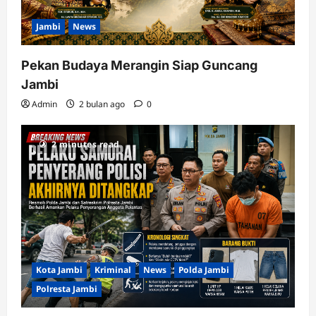
Jambi
News
Pekan Budaya Merangin Siap Guncang
Jambi
Admin
2 bulan ago
0
2 minutes read
Kota Jambi
Kriminal
News
Polda Jambi
Polresta Jambi