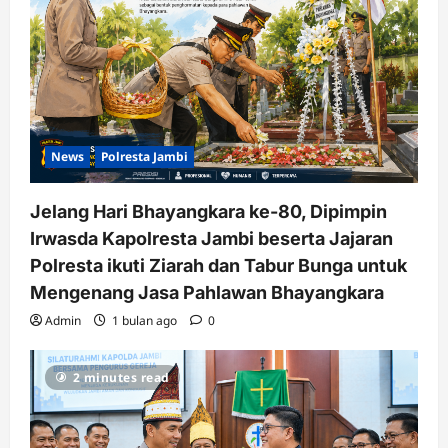
News
Polresta Jambi
Jelang Hari Bhayangkara ke-80, Dipimpin
Irwasda Kapolresta Jambi beserta Jajaran
Polresta ikuti Ziarah dan Tabur Bunga untuk
Mengenang Jasa Pahlawan Bhayangkara
Admin
1 bulan ago
0
2 minutes read