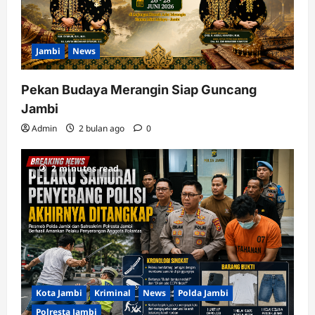
Jambi
News
Pekan Budaya Merangin Siap Guncang
Jambi
Admin
2 bulan ago
0
2 minutes read
Kota Jambi
Kriminal
News
Polda Jambi
Polresta Jambi