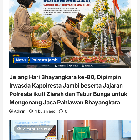
News
Polresta Jambi
Jelang Hari Bhayangkara ke-80, Dipimpin
Irwasda Kapolresta Jambi beserta Jajaran
Polresta ikuti Ziarah dan Tabur Bunga untuk
Mengenang Jasa Pahlawan Bhayangkara
Admin
1 bulan ago
0
2 minutes read