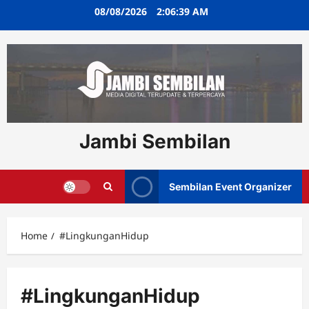
Skip
08/08/2026
2:06:40 AM
to
content
Jambi Sembilan
Sembilan Event Organizer
Home
#LingkunganHidup
#LingkunganHidup