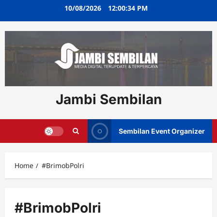
Skip
10/08/2026
12:00:35 PM
to
content
Jambi Sembilan
Sembilan Event Organizer
Home
#BrimobPolri
#BrimobPolri