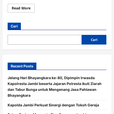
Read
Read More
more
about
28
Lolos
ke
Cari
Brimob!
Ini
Cerita
Seleksi
Cari
Ketat
Bintara
Polri
di
Polda
Jambi
Recent Posts
Jelang Hari Bhayangkara ke-80, Dipimpin Irwasda
Kapolresta Jambi beserta Jajaran Polresta ikuti Ziarah
dan Tabur Bunga untuk Mengenang Jasa Pahlawan
Bhayangkara
Kapolda Jambi Perkuat Sinergi dengan Tokoh Gereja