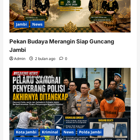
Jambi
News
Pekan Budaya Merangin Siap Guncang
Jambi
Admin
2 bulan ago
0
2 minutes read
Kota Jambi
Kriminal
News
Polda Jambi