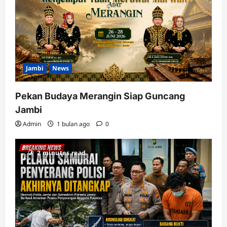
Jambi
News
Pekan Budaya Merangin Siap Guncang
Jambi
Admin
1 bulan ago
0
2 minutes read