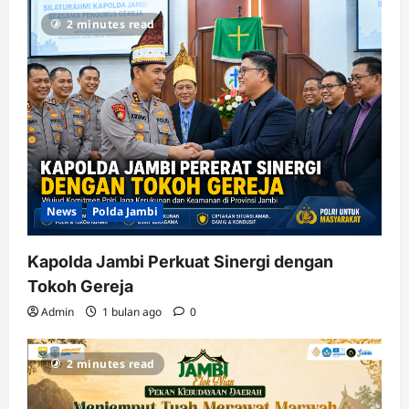
2 minutes read
News
Polda Jambi
Kapolda Jambi Perkuat Sinergi dengan
Tokoh Gereja
Admin
1 bulan ago
0
2 minutes read