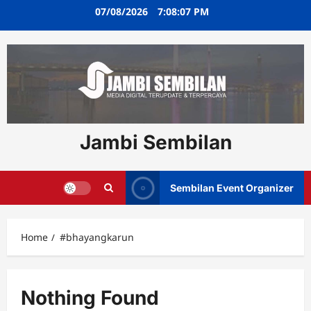
Skip
07/08/2026
7:08:08 PM
to
content
Jambi Sembilan
Sembilan Event Organizer
Home
#bhayangkarun
Nothing Found