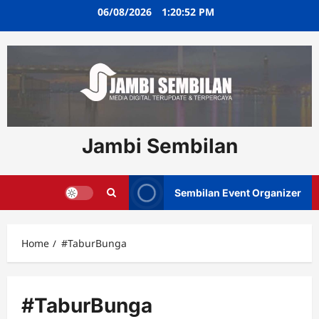
Skip
06/08/2026
1:20:52 PM
to
content
Jambi Sembilan
Sembilan Event Organizer
Home
#TaburBunga
#TaburBunga