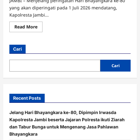
JAMBI – Menjelang peringatan Hari Bhayangkara ke-80
yang akan diperingati pada 1 Juli 2026 mendatang,
Kapolresta Jambi...
Read
Read More
more
about
Jelang
Hari
Bhayangkara
Cari
ke-
80,
Dipimpin
Irwasda
Cari
Kapolresta
Jambi
beserta
Jajaran
Polresta
ikuti
Ziarah
Recent Posts
dan
Tabur
Bunga
Jelang Hari Bhayangkara ke-80, Dipimpin Irwasda
untuk
Mengenang
Kapolresta Jambi beserta Jajaran Polresta ikuti Ziarah
Jasa
Pahlawan
dan Tabur Bunga untuk Mengenang Jasa Pahlawan
Bhayangkara
Bhayangkara