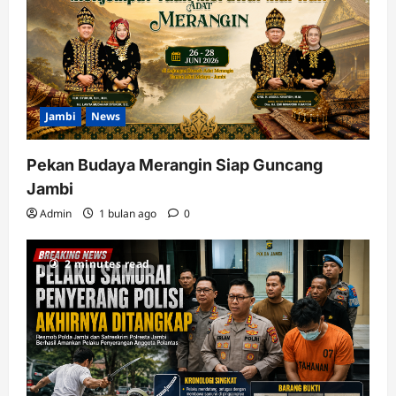
Jambi
News
Pekan Budaya Merangin Siap Guncang
Jambi
Admin
1 bulan ago
0
2 minutes read