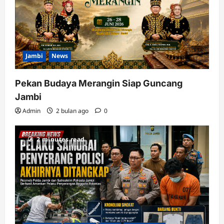
Jambi
News
Pekan Budaya Merangin Siap Guncang
Jambi
Admin
2 bulan ago
0
2 minutes read