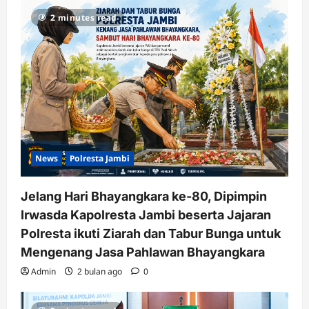
2 minutes read
News
Polresta Jambi
Jelang Hari Bhayangkara ke-80, Dipimpin
Irwasda Kapolresta Jambi beserta Jajaran
Polresta ikuti Ziarah dan Tabur Bunga untuk
Mengenang Jasa Pahlawan Bhayangkara
Admin
2 bulan ago
0