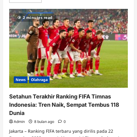
more
about
GBK
Siap
2 minutes read
Panas!
Indonesia
Tantang
Oman
di
FIFA
Matchday
Juni
2026
News
Olahraga
Setahun Terakhir Ranking FIFA Timnas
Indonesia: Tren Naik, Sempat Tembus 118
Dunia
Admin
8 bulan ago
0
Jakarta – Ranking FIFA terbaru yang dirilis pada 22