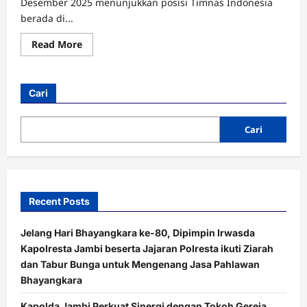
Desember 2025 menunjukkan posisi Timnas Indonesia
berada di...
Read
Read More
more
about
Setahun
Terakhir
Ranking
Cari
FIFA
Timnas
Indonesia:
Tren
Cari
Naik,
Sempat
Tembus
118
Dunia
Recent Posts
Jelang Hari Bhayangkara ke-80, Dipimpin Irwasda
Kapolresta Jambi beserta Jajaran Polresta ikuti Ziarah
dan Tabur Bunga untuk Mengenang Jasa Pahlawan
Bhayangkara
Kapolda Jambi Perkuat Sinergi dengan Tokoh Gereja