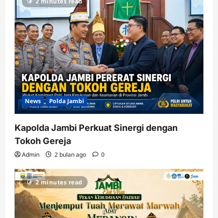
2 minutes read
News
Polda Jambi
Kapolda Jambi Perkuat Sinergi dengan
Tokoh Gereja
Admin
2 bulan ago
0
2 minutes read