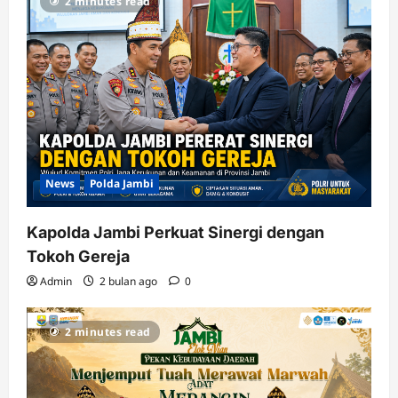
2 minutes read
News
Polda Jambi
Kapolda Jambi Perkuat Sinergi dengan
Tokoh Gereja
Admin
2 bulan ago
0
2 minutes read