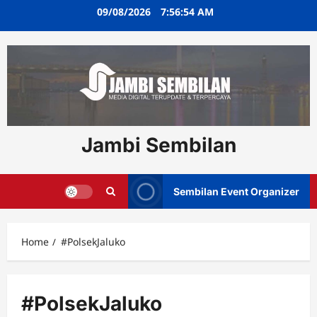
Skip
09/08/2026
7:56:54 AM
to
content
Jambi Sembilan
Sembilan Event Organizer
Home
#PolsekJaluko
#PolsekJaluko