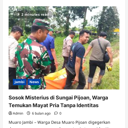
2 minutes read
Jambi
News
Sosok Misterius di Sungai Pijoan, Warga
Temukan Mayat Pria Tanpa Identitas
Admin
6 bulan ago
0
Muaro Jambi – Warga Desa Muaro Pijoan digegerkan