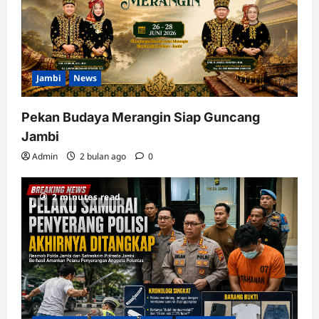
Jambi
News
Pekan Budaya Merangin Siap Guncang
Jambi
Admin
2 bulan ago
0
2 minutes read