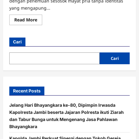
dengan penemuan sesosok mayat pria tanpa identitas
yang mengapung...
Read
Read More
more
about
Sosok
Misterius
di
Cari
Sungai
Pijoan,
Warga
Temukan
Cari
Mayat
Pria
Tanpa
Identitas
Recent Posts
Jelang Hari Bhayangkara ke-80, Dipimpin Irwasda
Kapolresta Jambi beserta Jajaran Polresta ikuti Ziarah
dan Tabur Bunga untuk Mengenang Jasa Pahlawan
Bhayangkara
Kapolda Jambi Perkuat Sinergi dengan Tokoh Gereja