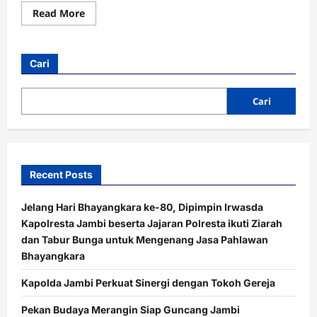
Read
Read More
more
about
Belajar
Tertib
Lalu
Cari
Lintas
Sejak
Dini,
TK
Cari
Al-
Fatih
Kids
Sambangi
Satlantas
Polresta
Jambi
Recent Posts
Jelang Hari Bhayangkara ke-80, Dipimpin Irwasda
Kapolresta Jambi beserta Jajaran Polresta ikuti Ziarah
dan Tabur Bunga untuk Mengenang Jasa Pahlawan
Bhayangkara
Kapolda Jambi Perkuat Sinergi dengan Tokoh Gereja
Pekan Budaya Merangin Siap Guncang Jambi