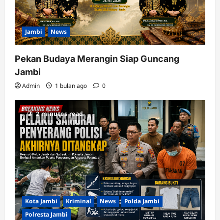
Jambi
News
Pekan Budaya Merangin Siap Guncang
Jambi
Admin
1 bulan ago
0
2 minutes read
Kota Jambi
Kriminal
News
Polda Jambi
Polresta Jambi