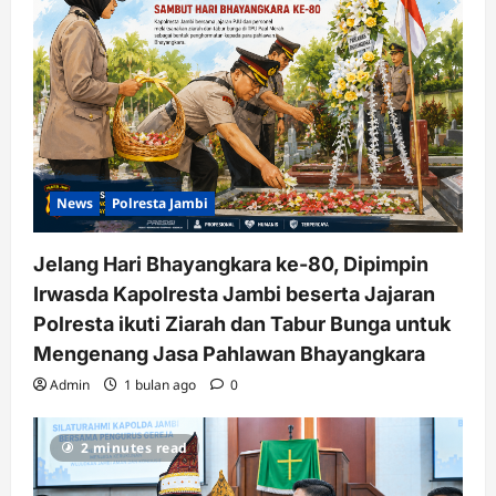
News
Polresta Jambi
Jelang Hari Bhayangkara ke-80, Dipimpin
Irwasda Kapolresta Jambi beserta Jajaran
Polresta ikuti Ziarah dan Tabur Bunga untuk
Mengenang Jasa Pahlawan Bhayangkara
Admin
1 bulan ago
0
2 minutes read