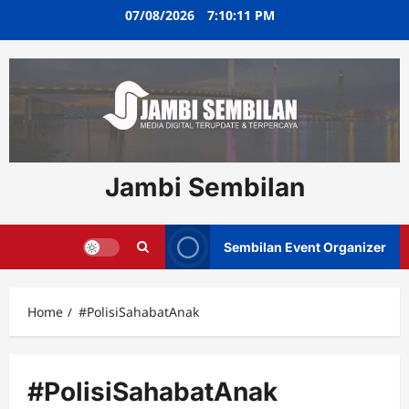
Skip
07/08/2026
7:10:12 PM
to
content
Jambi Sembilan
Sembilan Event Organizer
Home
#PolisiSahabatAnak
#PolisiSahabatAnak