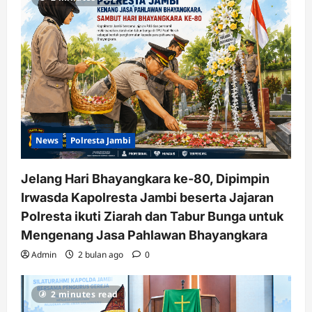
News
Polresta Jambi
Jelang Hari Bhayangkara ke-80, Dipimpin
Irwasda Kapolresta Jambi beserta Jajaran
Polresta ikuti Ziarah dan Tabur Bunga untuk
Mengenang Jasa Pahlawan Bhayangkara
Admin
2 bulan ago
0
2 minutes read