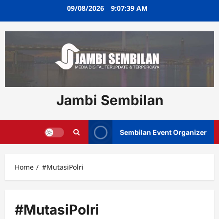
Skip
09/08/2026
9:07:40 AM
to
content
Jambi Sembilan
Sembilan Event Organizer
Home
#MutasiPolri
#MutasiPolri