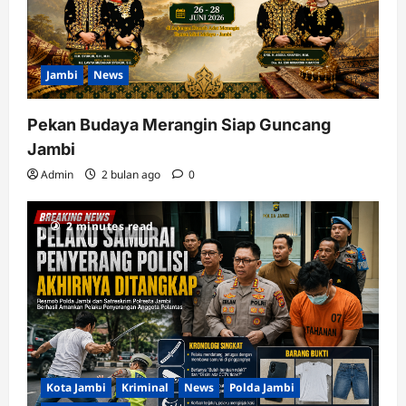
Jambi
News
Pekan Budaya Merangin Siap Guncang
Jambi
Admin
2 bulan ago
0
2 minutes read
Kota Jambi
Kriminal
News
Polda Jambi