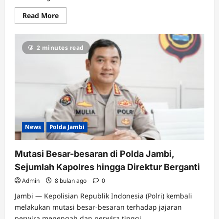
Read
Read More
more
about
Kapolresta
Jambi
2 minutes read
Pimpin
Rotasi
Besar,
10
Jabatan
Strategis
Berganti
News
Polda Jambi
Mutasi Besar-besaran di Polda Jambi,
Sejumlah Kapolres hingga Direktur Berganti
Admin
8 bulan ago
0
Jambi — Kepolisian Republik Indonesia (Polri) kembali
melakukan mutasi besar-besaran terhadap jajaran
perwira menengah dan perwira tinggi...