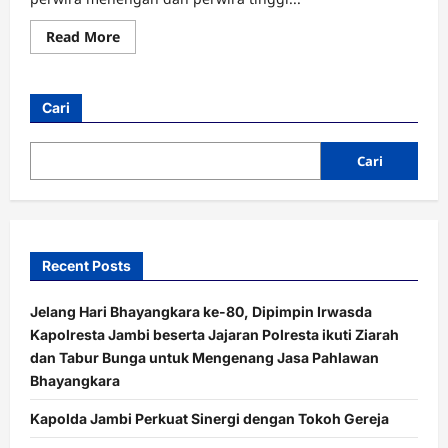
Read
Read More
more
about
Mutasi
Besar-
besaran
Cari
di
Polda
Jambi,
Sejumlah
Cari
Kapolres
hingga
Direktur
Berganti
Recent Posts
Jelang Hari Bhayangkara ke-80, Dipimpin Irwasda
Kapolresta Jambi beserta Jajaran Polresta ikuti Ziarah
dan Tabur Bunga untuk Mengenang Jasa Pahlawan
Bhayangkara
Kapolda Jambi Perkuat Sinergi dengan Tokoh Gereja