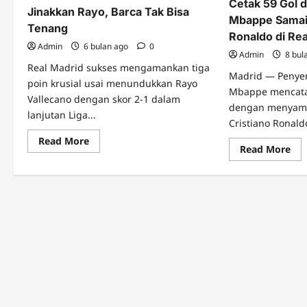
Cetak 59 Gol 
Jinakkan Rayo, Barca Tak Bisa
Mbappe Samai 
Tenang
Ronaldo di Re
Admin
6 bulan ago
0
Admin
8 bul
Real Madrid sukses mengamankan tiga
Madrid — Penyer
poin krusial usai menundukkan Rayo
Mbappe mencata
Vallecano dengan skor 2-1 dalam
dengan menyamai
lanjutan Liga...
Cristiano Ronaldo
Read
Read More
Re
Read More
more
mo
about
abo
Drama
Cet
Penalti
59
Menit
Gol
Akhir!
da
Madrid
Sat
Jinakkan
Tah
Rayo,
Mb
Barca
Sa
Tak
Rek
Bisa
Cri
Tenang
Ron
di
Rea
Mad