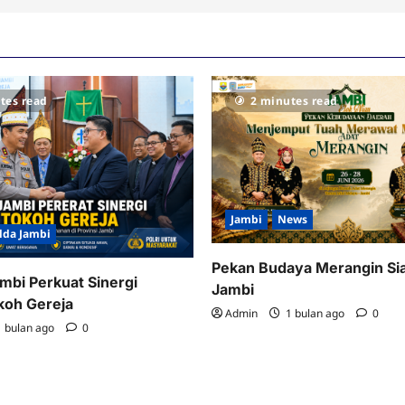
tes read
2 minutes read
Jambi
News
lda Jambi
Pekan Budaya Merangin Si
mbi Perkuat Sinergi
Jambi
koh Gereja
Admin
1 bulan ago
0
 bulan ago
0