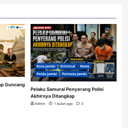
2 minutes read
Kota Jambi
Kriminal
News
Polda Jambi
Polresta Jambi
ap Guncang
Pelaku Samurai Penyerang Polisi
Akhirnya Ditangkap
Admin
1 bulan ago
0