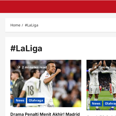
Home
#LaLiga
#LaLiga
2 minutes read
2 minutes
News
Olahraga
News
Olahra
Drama Penalti Menit Akhir! Madrid