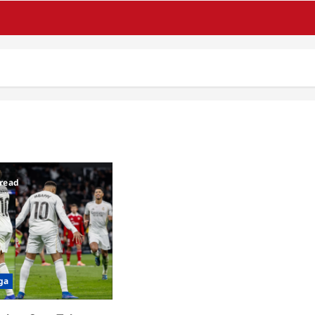
 read
ga