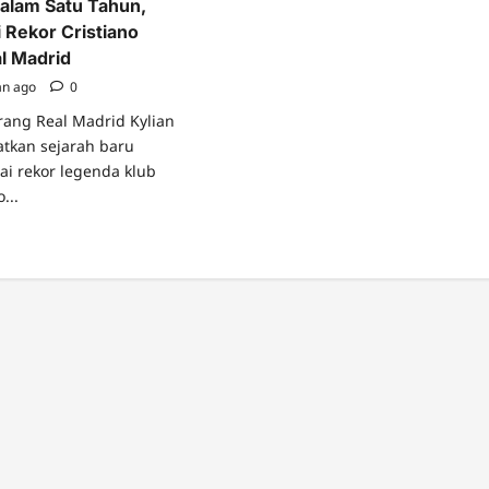
dalam Satu Tahun,
Rekor Cristiano
al Madrid
an ago
0
ang Real Madrid Kylian
tkan sejarah baru
 rekor legenda klub
...
ad
re
ut
ak
lam
u
un,
appe
mai
or
stiano
aldo
l
rid