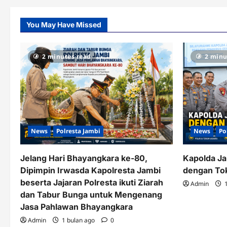
You May Have Missed
2 minutes read
2 minu
News
Polresta Jambi
News
Po
Jelang Hari Bhayangkara ke-80,
Kapolda Ja
Dipimpin Irwasda Kapolresta Jambi
dengan To
beserta Jajaran Polresta ikuti Ziarah
Admin
1
dan Tabur Bunga untuk Mengenang
Jasa Pahlawan Bhayangkara
Admin
1 bulan ago
0