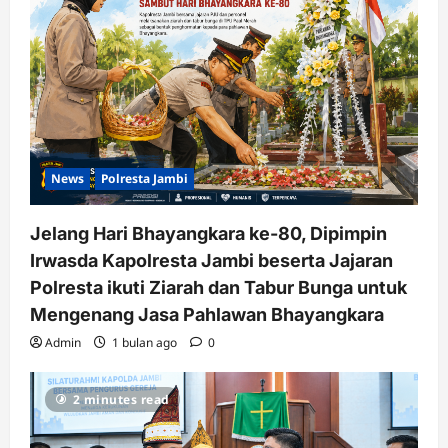
News
Polresta Jambi
Jelang Hari Bhayangkara ke-80, Dipimpin
Irwasda Kapolresta Jambi beserta Jajaran
Polresta ikuti Ziarah dan Tabur Bunga untuk
Mengenang Jasa Pahlawan Bhayangkara
Admin
1 bulan ago
0
2 minutes read