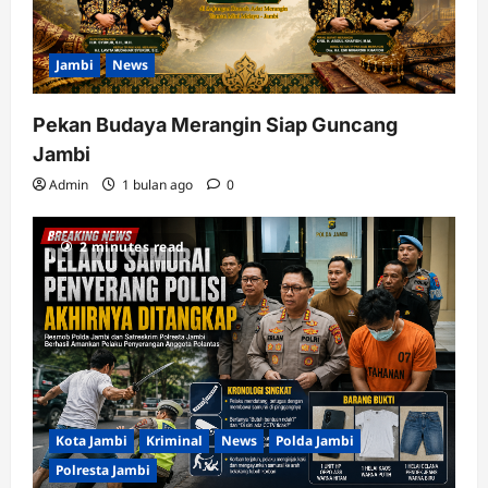
Jambi
News
Pekan Budaya Merangin Siap Guncang
Jambi
Admin
1 bulan ago
0
2 minutes read
Kota Jambi
Kriminal
News
Polda Jambi
Polresta Jambi