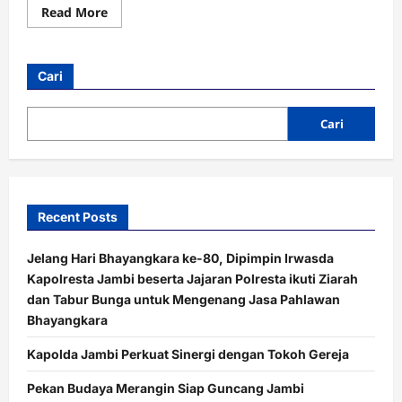
Read
Read More
more
about
IRT
di
Kota
Cari
Jambi
Ditangkap
Polisi
Usai
Cari
Gelapkan
Motor
Rental
Recent Posts
Jelang Hari Bhayangkara ke-80, Dipimpin Irwasda
Kapolresta Jambi beserta Jajaran Polresta ikuti Ziarah
dan Tabur Bunga untuk Mengenang Jasa Pahlawan
Bhayangkara
Kapolda Jambi Perkuat Sinergi dengan Tokoh Gereja
Pekan Budaya Merangin Siap Guncang Jambi