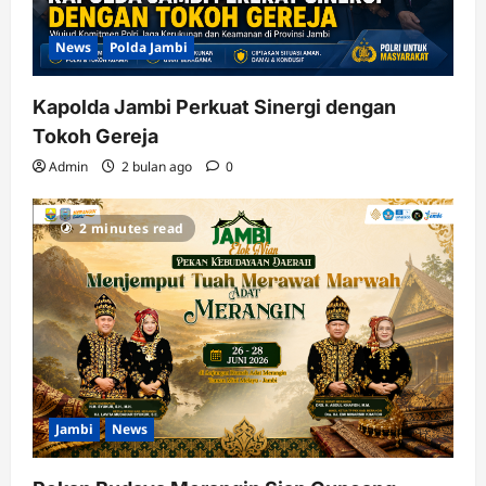
News
Polda Jambi
Kapolda Jambi Perkuat Sinergi dengan
Tokoh Gereja
Admin
2 bulan ago
0
2 minutes read
Jambi
News