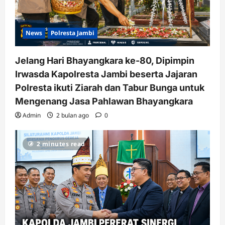
News
Polresta Jambi
Jelang Hari Bhayangkara ke-80, Dipimpin
Irwasda Kapolresta Jambi beserta Jajaran
Polresta ikuti Ziarah dan Tabur Bunga untuk
Mengenang Jasa Pahlawan Bhayangkara
Admin
2 bulan ago
0
2 minutes read