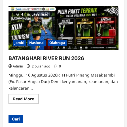
4 minutes read
Jambi
Nasional
Olahraga
BATANGHARI RIVER RUN 2026
Admin
2 bulan ago
0
Minggu, 16 Agustus 2026RTH Putri Pinang Masak Jambi
(Ex. Pasar Angso Duo) Demi kenyamanan, keamanan, dan
kelancaran...
Read
Read More
more
about
BATANGHARI
RIVER
RUN
Cari
2026