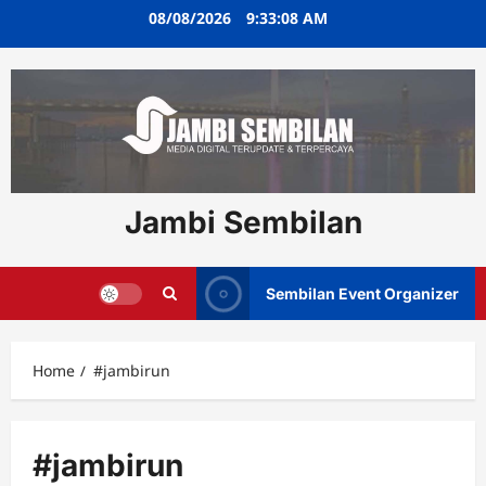
Skip
08/08/2026
9:33:08 AM
to
content
Jambi Sembilan
Sembilan Event Organizer
Home
#jambirun
#jambirun