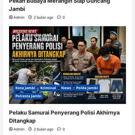
Pekan Budaya Merangin Siap Guncang
Jambi
Admin
2 bulan ago
0
2 minutes read
Kota Jambi
Kriminal
News
Polda Jambi
Polresta Jambi
Pelaku Samurai Penyerang Polisi Akhirnya
Ditangkap
Admin
2 bulan ago
0