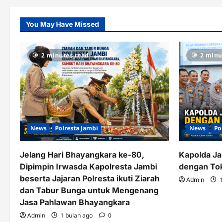
You May Have Missed
2 minutes read
2 minu
News
Polresta Jambi
News
Po
Jelang Hari Bhayangkara ke-80,
Kapolda Ja
Dipimpin Irwasda Kapolresta Jambi
dengan To
beserta Jajaran Polresta ikuti Ziarah
Admin
1
dan Tabur Bunga untuk Mengenang
Jasa Pahlawan Bhayangkara
Admin
1 bulan ago
0