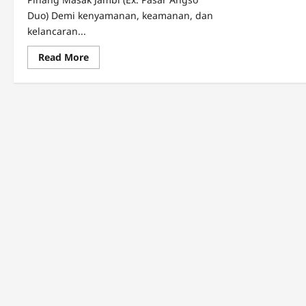
Duo) Demi kenyamanan, keamanan, dan
kelancaran...
Read
Read More
more
about
BATANGHARI
RIVER
RUN
2026