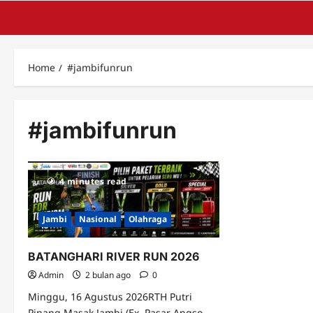
Home
#jambifunrun
#jambifunrun
4 minutes read
Jambi
Nasional
Olahraga
BATANGHARI RIVER RUN 2026
Admin
2 bulan ago
0
Minggu, 16 Agustus 2026RTH Putri
Pinang Masak Jambi (Ex. Pasar Angso