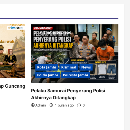
2 minutes read
Kota Jambi
Kriminal
News
Polda Jambi
Polresta Jambi
ap Guncang
Pelaku Samurai Penyerang Polisi
Akhirnya Ditangkap
Admin
1 bulan ago
0