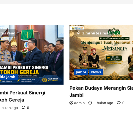
tes read
2 minutes read
Jambi
News
lda Jambi
Pekan Budaya Merangin Si
mbi Perkuat Sinergi
Jambi
koh Gereja
Admin
1 bulan ago
0
 bulan ago
0