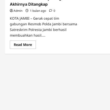
Akhirnya Ditangkap
Admin
1 bulan ago
0
KOTA JAMBI – Gerak cepat tim
gabungan Resmob Polda Jambi bersama
Satreskrim Polresta Jambi berhasil
membuahkan hasil....
Read
Read More
more
about
Pelaku
Samurai
Penyerang
Polisi
Akhirnya
Ditangkap