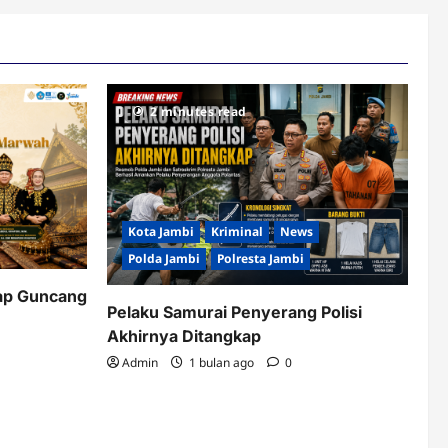
2 minutes read
Kota Jambi
Kriminal
News
Polda Jambi
Polresta Jambi
ap Guncang
Pelaku Samurai Penyerang Polisi
Akhirnya Ditangkap
Admin
1 bulan ago
0