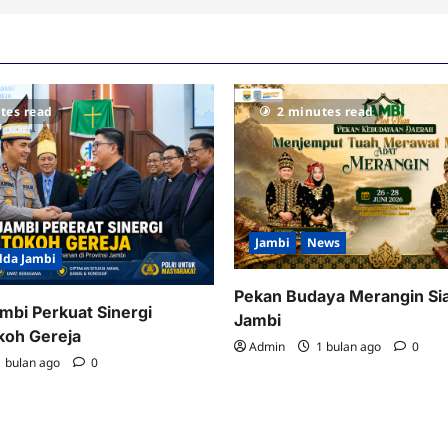
tes read
2 minutes read
Jambi
News
lda Jambi
Pekan Budaya Merangin Si
mbi Perkuat Sinergi
Jambi
koh Gereja
Admin
1 bulan ago
0
 bulan ago
0