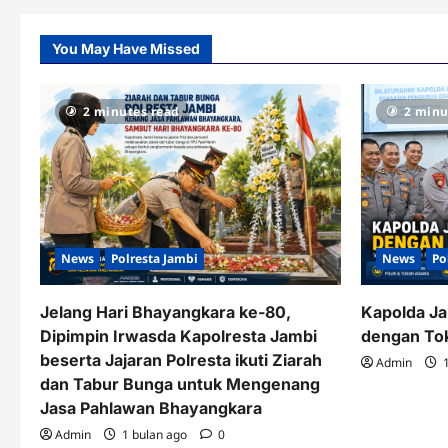
You May Have Missed
2 minutes read
2 minu
News
Polresta Jambi
News
Po
Jelang Hari Bhayangkara ke-80,
Kapolda Ja
Dipimpin Irwasda Kapolresta Jambi
dengan To
beserta Jajaran Polresta ikuti Ziarah
Admin
1
dan Tabur Bunga untuk Mengenang
Jasa Pahlawan Bhayangkara
Admin
1 bulan ago
0