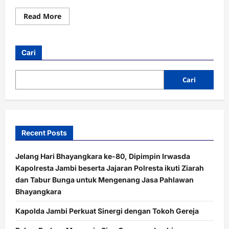
Read
Read More
more
about
28
Lolos
ke
Cari
Brimob!
Ini
Cerita
Seleksi
Cari
Ketat
Bintara
Polri
di
Polda
Jambi
Recent Posts
Jelang Hari Bhayangkara ke-80, Dipimpin Irwasda
Kapolresta Jambi beserta Jajaran Polresta ikuti Ziarah
dan Tabur Bunga untuk Mengenang Jasa Pahlawan
Bhayangkara
Kapolda Jambi Perkuat Sinergi dengan Tokoh Gereja