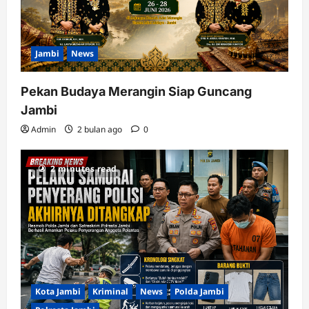
Jambi
News
Pekan Budaya Merangin Siap Guncang
Jambi
Admin
2 bulan ago
0
2 minutes read
Kota Jambi
Kriminal
News
Polda Jambi