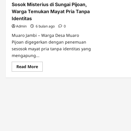
Sosok Misterius di Sungai Pijoan,
Warga Temukan Mayat Pria Tanpa
Identitas
Admin
6 bulan ago
0
Muaro Jambi – Warga Desa Muaro
Pijoan digegerkan dengan penemuan
sesosok mayat pria tanpa identitas yang
mengapung...
Read
Read More
more
about
Sosok
Misterius
di
Sungai
Pijoan,
Warga
Temukan
Mayat
Pria
Tanpa
Identitas