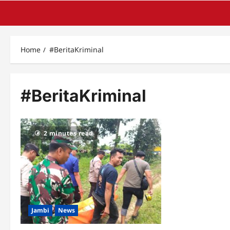
Home
#BeritaKriminal
#BeritaKriminal
2 minutes read
Jambi
News