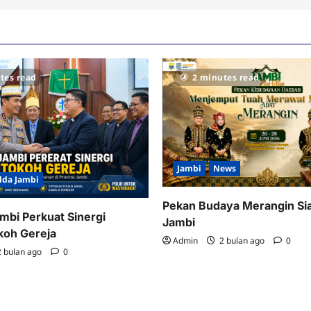
tes read
2 minutes read
Jambi
News
lda Jambi
Pekan Budaya Merangin Si
mbi Perkuat Sinergi
Jambi
koh Gereja
Admin
2 bulan ago
0
 bulan ago
0