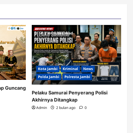
2 minutes read
Kota Jambi
Kriminal
News
Polda Jambi
Polresta Jambi
ap Guncang
Pelaku Samurai Penyerang Polisi
Akhirnya Ditangkap
Admin
2 bulan ago
0