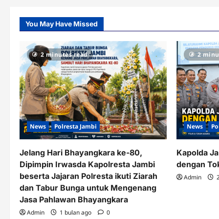
You May Have Missed
2 minutes read
2 minu
News
Polresta Jambi
News
Po
Jelang Hari Bhayangkara ke-80,
Kapolda Ja
Dipimpin Irwasda Kapolresta Jambi
dengan To
beserta Jajaran Polresta ikuti Ziarah
Admin
2
dan Tabur Bunga untuk Mengenang
Jasa Pahlawan Bhayangkara
Admin
1 bulan ago
0